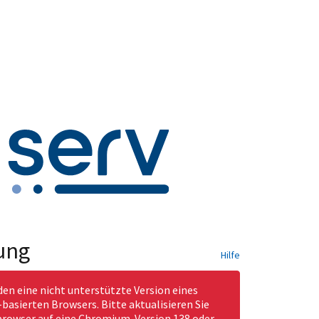
ung
Hilfe
den eine nicht unterstützte Version eines
asierten Browsers. Bitte aktualisieren Sie
rowser auf eine Chromium-Version 138 oder